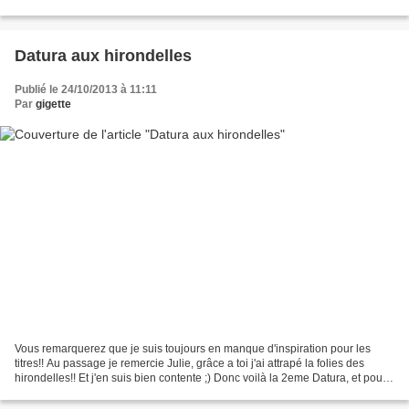
faire une pièce entière...
Datura aux hirondelles
Publié le 24/10/2013 à 11:11
Par
gigette
Vous remarquerez que je suis toujours en manque d'inspiration pour les
titres!! Au passage je remercie Julie, grâce a toi j'ai attrapé la folies des
hirondelles!! Et j'en suis bien contente ;) Donc voilà la 2eme Datura, et pour
rester originale c'est...