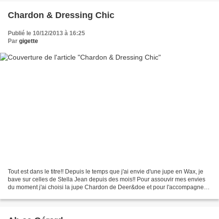
Chardon & Dressing Chic
Publié le 10/12/2013 à 16:25
Par
gigette
Tout est dans le titre!! Depuis le temps que j'ai envie d'une jupe en Wax, je
bave sur celles de Stella Jean depuis des mois!! Pour assouvir mes envies
du moment j'ai choisi la jupe Chardon de Deer&doe et pour l'accompagner
le top. C du livre Dressing...