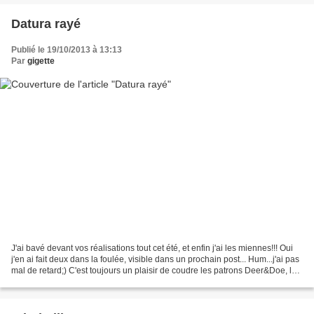
Datura rayé
Publié le 19/10/2013 à 13:13
Par
gigette
J'ai bavé devant vos réalisations tout cet été, et enfin j'ai les miennes!!! Oui
j'en ai fait deux dans la foulée, visible dans un prochain post... Hum...j'ai pas
mal de retard;) C'est toujours un plaisir de coudre les patrons Deer&Doe, les
explications...