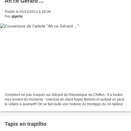
Ah ce Gérard ...
Publié le 02/12/2013 à 18:36
Par
gigette
Comment ne pas craquer sur Gérard de République du Chiffon...Il a toutes
mes envies du moments : oversize en étant hyper féminin et surtout on peut
le refaire a souhait!!! On se fait toute une histoire du montage du col tailleur,
mais tout est bien expliqué...
Tapis en trapilho