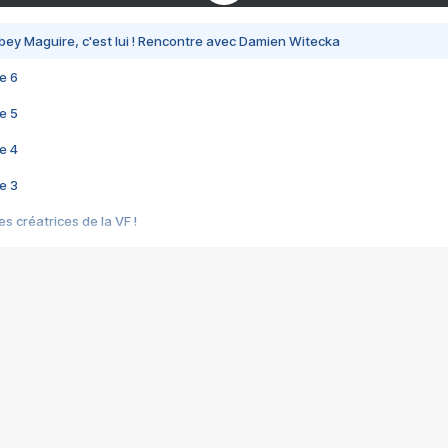
bey Maguire, c'est lui ! Rencontre avec Damien Witecka
e 6
e 5
e 4
e 3
s créatrices de la VF !
e 2
e 1
e Mektoub My Love arrive enfin ! Rencontre avec Shaïn Boumedine et Sal
i : après Toni en famille
elle réalise le bouleversant Dites lui que je l'aime
ais ! Rencontre autour de Vie privée de Rebecca Zlotowski