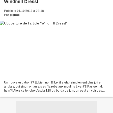
Windmill Dress!
Publié le 01/10/2013 à 08:18
Par
gigette
Un nouveau patron?? Et bien non!!!! Le titre était simplement plus joli en
anglais, oui sinon on aurais eu "la robe aux moulins à vent"!! Pas génial,
hein?! Alors cette robe c'est la 128 du burda de juin, on peut en voir des
versions canon chez le papillon,...