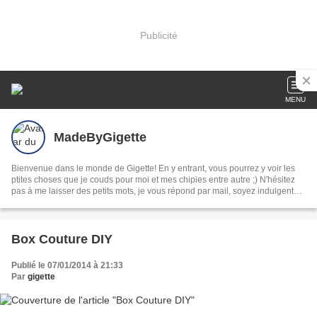
Publicité
MENU
MadeByGigette
Bienvenue dans le monde de Gigette! En y entrant, vous pourrez y voir les
ptites choses que je couds pour moi et mes chipies entre autre ;) N'hésitez
pas à me laisser des petits mots, je vous répond par mail, soyez indulgent
c'est mon tout premier blog;)
Box Couture DIY
Publié le 07/01/2014 à 21:33
Par
gigette