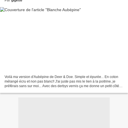
Par
gigette
Voilà ma version d'Aubépine de Deer & Doe. Simple et épurée... En coton
mélangé écru et non pas blanc!! J'ai juste pas mis le lien à la poitrine, je
préférais sans sur moi... Avec des derbys vernis ça me donne un petit côté
fille sage (chose que je ne...