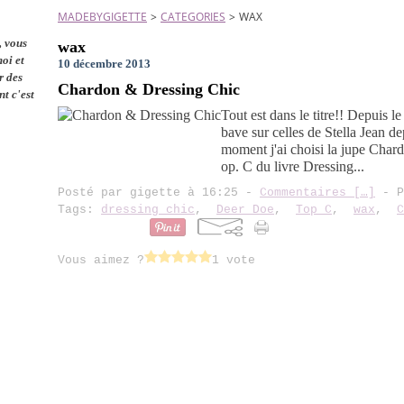
MADEBYGIGETTE
>
CATEGORIES
>
WAX
, vous
wax
moi et
10 décembre 2013
r des
Chardon & Dressing Chic
nt c'est
Tout est dans le titre!! Depuis l
bave sur celles de Stella Jean d
moment j'ai choisi la jupe Char
op. C du livre Dressing...
Posté par gigette à 16:25 -
Commentaires [
…
]
- P
Tags:
dressing chic
,
Deer Doe
,
Top C
,
wax
,
C
Vous aimez ?
1 vote