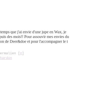
e temps que j'ai envie d'une jupe en Wax, je
epuis des mois!! Pour assouvir mes envies du
don de Deer&doe et pour l'accompagner le t
ermalien [
#
]
hardon