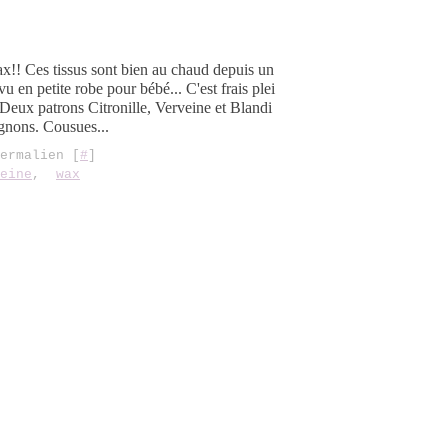
x!! Ces tissus sont bien au chaud depuis un
vu en petite robe pour bébé... C'est frais plei
! Deux patrons Citronille, Verveine et Blandi
ignons. Cousues...
ermalien [
#
]
eine
,
wax