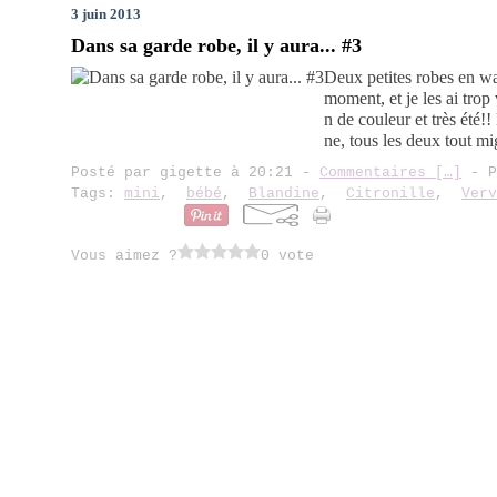
3 juin 2013
Dans sa garde robe, il y aura... #3
Deux petites robes en wa
moment, et je les ai trop 
n de couleur et très été!
ne, tous les deux tout m
Posté par gigette à 20:21 -
Commentaires [
…
]
- P
Tags:
mini
,
bébé
,
Blandine
,
Citronille
,
Verv
Vous aimez ?
0 vote