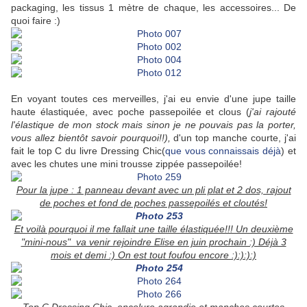
packaging, les tissus 1 mètre de chaque, les accessoires... De
quoi faire :)
En voyant toutes ces merveilles, j'ai eu envie d'une jupe taille
haute élastiquée, avec poche passepoilée et clous (
j'ai rajouté
l'élastique de mon stock mais sinon je ne pouvais pas la porter,
vous allez bientôt savoir pourquoi!!),
d'un top manche courte, j'ai
fait le top C du livre Dressing Chic(
que
vous connaissais
déjà
) et
avec les chutes une mini trousse zippée passepoilée!
Pour la jupe : 1 panneau devant avec un pli plat et 2 dos, rajout
de poches et fond de poches passepoilés et cloutés!
Et voilà pourquoi il me fallait une taille élastiquée!!! Un deuxième
"mini-nous" va venir rejoindre Elise en juin prochain :) Déjà 3
mois et demi :) On est tout foufou encore :):):):)