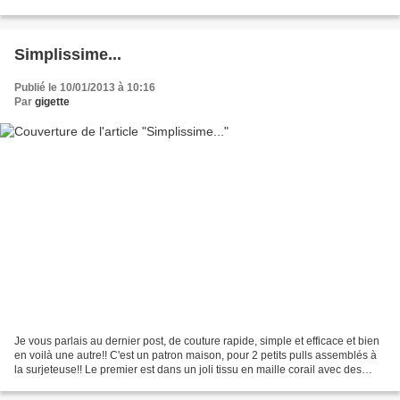
nous étions fixé une date...
Simplissime...
Publié le 10/01/2013 à 10:16
Par
gigette
Je vous parlais au dernier post, de couture rapide, simple et efficace et bien
en voilà une autre!! C'est un patron maison, pour 2 petits pulls assemblés à
la surjeteuse!! Le premier est dans un joli tissu en maille corail avec des
effets dorés et argentés...