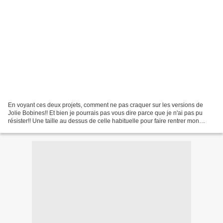
En voyant ces deux projets, comment ne pas craquer sur les versions de
Jolie Bobines!! Et bien je pourrais pas vous dire parce que je n'ai pas pu
résister!! Une taille au dessus de celle habituelle pour faire rentrer mon
bidou et voilà!! La réalisation...