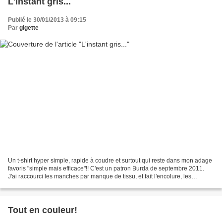
L'instant gris...
Publié le 30/01/2013 à 09:15
Par
gigette
Un t-shirt hyper simple, rapide à coudre et surtout qui reste dans mon adage
favoris "simple mais efficace"!! C'est un patron Burda de septembre 2011.
J'ai raccourci les manches par manque de tissu, et fait l'encolure, les
manches avec un reste de jersey...
Tout en couleur!