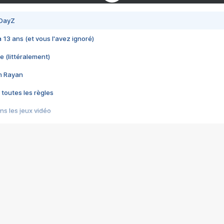
 DayZ
 a 13 ans (et vous l'avez ignoré)
e (littéralement)
im Rayan
 toutes les règles
s les jeux vidéo
us choquant de Rockstar ? - Le scandale BULLY
e plus moche de Steam
du RÊVE tourne au CAUCHEMAR
pendant 8 heures
it… à tort
umiliés par un jeu vidéo