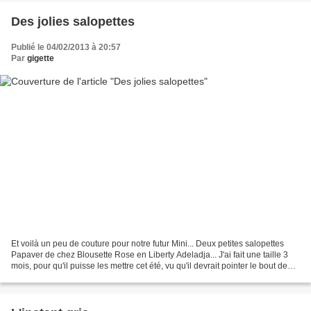
Des jolies salopettes
Publié le 04/02/2013 à 20:57
Par
gigette
Et voilà un peu de couture pour notre futur Mini... Deux petites salopettes
Papaver de chez Blousette Rose en Liberty Adeladja... J'ai fait une taille 3
mois, pour qu'il puisse les mettre cet été, vu qu'il devrait pointer le bout de
son nez en juin ("il"...