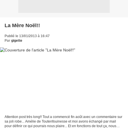
La Mère Noël!!
Publié le 13/01/2013 à 16:47
Par
gigette
Attention post très long!! Tout a commencé fin août avec un commentaire sur
sa joli robe... Amélie de Toutenfouinesse et moi avons échangé par mail
pour définir ce qui pourrais nous plaire... Et en fonctions de tout ça, nous