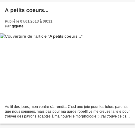
A petits coeurs...
Publié le 07/01/2013 à 09:31
Par
gigette
Au fil des jours, mon ventre s'arrondi... C'est une joie pour les futurs parents
que nous sommes, mais pas pour ma garde robe!!! Je me creuse la tête pour
trouver des patrons adaptés à ma nouvelle morphologie :) J'ai trouvé ce tissu
à petit coeur dans...