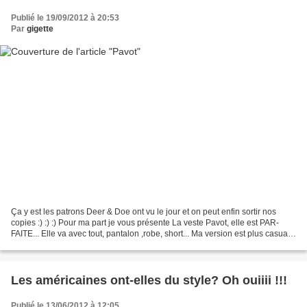
Publié le 19/09/2012 à 20:53
Par
gigette
Ça y est les patrons Deer & Doe ont vu le jour et on peut enfin sortir nos
copies :) :) :) Pour ma part je vous présente La veste Pavot, elle est PAR-
FAITE... Elle va avec tout, pantalon ,robe, short... Ma version est plus casual,
plus souple... Oui bon,...
Les américaines ont-elles du style? Oh ouiiii !!!
Publié le 13/06/2012 à 12:05