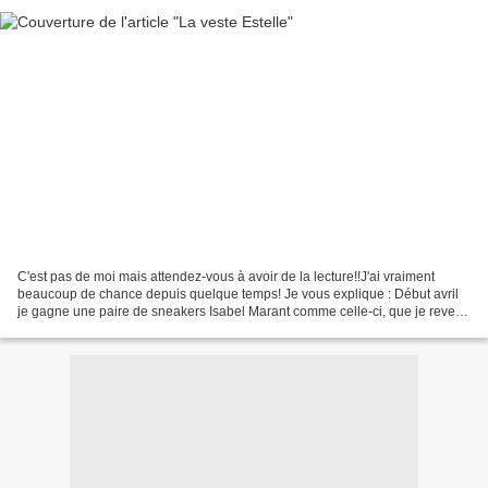
C'est pas de moi mais attendez-vous à avoir de la lecture!!J'ai vraiment
beaucoup de chance depuis quelque temps! Je vous explique : Début avril
je gagne une paire de sneakers Isabel Marant comme celle-ci, que je revend
aussitôt!! Oui, bon je ne suis...