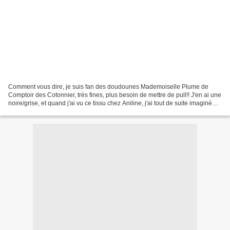
Comment vous dire, je suis fan des doudounes Mademoiselle Plume de
Comptoir des Cotonnier, très fines, plus besoin de mettre de pull!! J'en ai une
noire/grise, et quand j'ai vu ce tissu chez Aniline, j'ai tout de suite imaginé
une doudoune de ce style...