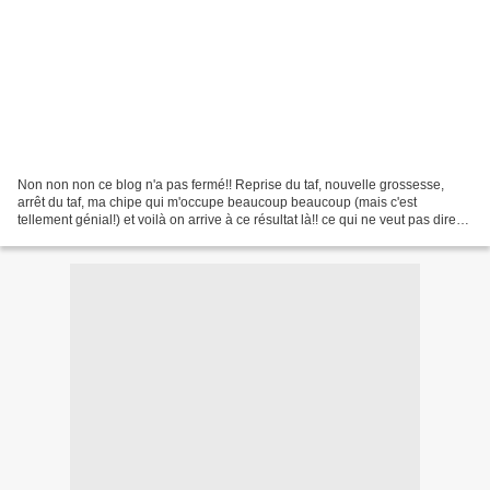
Non non non ce blog n'a pas fermé!! Reprise du taf, nouvelle grossesse,
arrêt du taf, ma chipe qui m'occupe beaucoup beaucoup (mais c'est
tellement génial!) et voilà on arrive à ce résultat là!! ce qui ne veut pas dire
que j'ai chômé niveau couture......