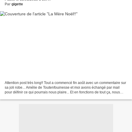
Par
gigette
Attention post très long!! Tout a commencé fin août avec un commentaire sur
sa joli robe... Amélie de Toutenfouinesse et moi avons échangé par mail
pour définir ce qui pourrais nous plaire... Et en fonctions de tout ça, nous
nous étions fixé une date...