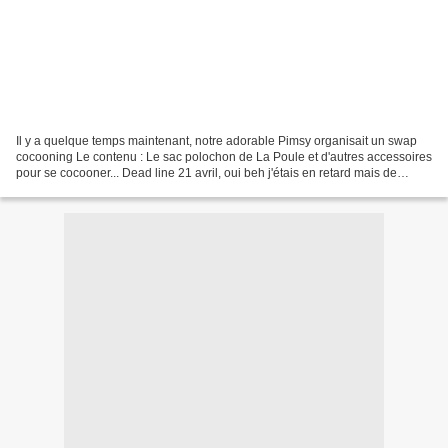
Il y a quelque temps maintenant, notre adorable Pimsy organisait un swap
cocooning Le contenu : Le sac polochon de La Poule et d'autres accessoires
pour se cocooner... Dead line 21 avril, oui beh j'étais en retard mais de
quelques jours!!!A vrai dire...