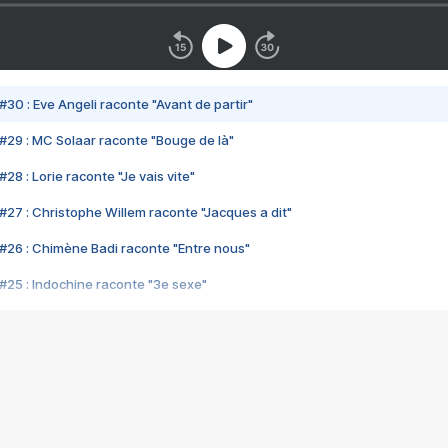
#30 : Eve Angeli raconte "Avant de partir"
#29 : MC Solaar raconte "Bouge de là"
28 : Lorie raconte "Je vais vite"
#27 : Christophe Willem raconte "Jacques a dit"
#26 : Chimène Badi raconte "Entre nous"
#25 : Indochine raconte "3e sexe"
#24 : Zaho raconte "C'est chelou"
#23 : Patrick Bruel raconte "Au café des délices"
#22 : Kyo raconte "Le chemin"
#21 : Nolwenn Leroy raconte "Cassé"