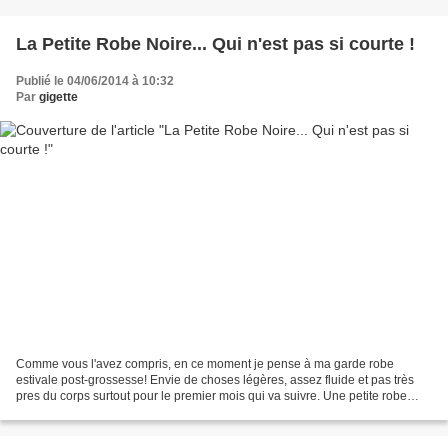
La Petite Robe Noire... Qui n'est pas si courte !
Publié le 04/06/2014 à 10:32
Par
gigette
Comme vous l'avez compris, en ce moment je pense à ma garde robe
estivale post-grossesse! Envie de choses légères, assez fluide et pas très
pres du corps surtout pour le premier mois qui va suivre. Une petite robe
repéré sur un magasine Ottobre 2012,...