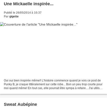
Une Mickaelle inspirée...
Publié le 26/05/2014 à 10:37
Par
gigette
Oui oui bien inspirée même!! L'histoire commence quand je vois ce post de
Punky B, je craque littéralement sur cette robe... Bon un peu trop courte pour
moi quand même! En tout cas, elle pourrait être sympa à refaire... J'ai utilisé
le patron de la robe...
Sweat Aubépine