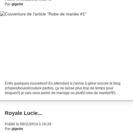
Par
gigette
Enfin quelques nouvelles!! En attendant si j'arrive à gérer encore le blog
(chipies/boulot/couture parfois, ça ne laisse plus trop de temps pour
bloguer!!) je vais vous parler de mariage ou plutôt robe de mariée!!Et
attention ce post est assez long ;)...
Royale Lucie...
Publié le 08/11/2014 à 16:28
Par
gigette