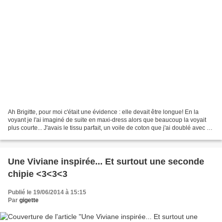
Ah Brigitte, pour moi c'était une évidence : elle devait être longue! En la
voyant je l'ai imaginé de suite en maxi-dress alors que beaucoup la voyait
plus courte... J'avais le tissu parfait, un voile de coton que j'ai doublé avec de
la mousseline pour...
Une Viviane inspirée... Et surtout une seconde
chipie <3<3<3
Publié le 19/06/2014 à 15:15
Par
gigette