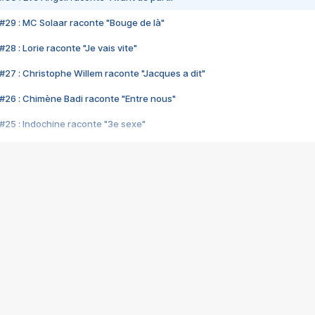
#29 : MC Solaar raconte "Bouge de là"
28 : Lorie raconte "Je vais vite"
#27 : Christophe Willem raconte "Jacques a dit"
#26 : Chimène Badi raconte "Entre nous"
#25 : Indochine raconte "3e sexe"
#24 : Zaho raconte "C'est chelou"
#23 : Patrick Bruel raconte "Au café des délices"
#22 : Kyo raconte "Le chemin"
#21 : Nolwenn Leroy raconte "Cassé"
#20 : Patrick Hernandez raconte "Born to be alive"
#19 : Lorie raconte "Près de moi"
#18 : Michael Jones raconte "A nos actes manqués" (avec Jean-Jacque