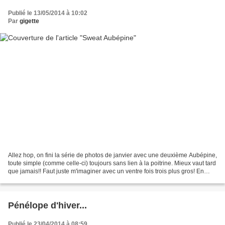
Publié le 13/05/2014 à 10:02
Par
gigette
Allez hop, on fini la série de photos de janvier avec une deuxième Aubépine,
toute simple (comme celle-ci) toujours sans lien à la poitrine. Mieux vaut tard
que jamais!! Faut juste m'imaginer avec un ventre fois trois plus gros! En
sweat, elle est hyper...
Pénélope d'hiver...
Publié le 23/04/2014 à 08:59