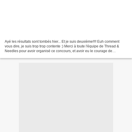
Ayé les résultats sont tombés hier... Et je suis deuxième!!!! Euh comment
vous dire, je suis trop trop contente :) Merci à toute l'équipe de Thread &
Needles pour avoir organisé ce concours, et avoir eu le courage de
délibérer, et je pense que ça a pas...